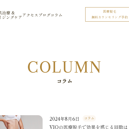
医療脱毛
肌治療 &
アクセス
ブログ
コラム
イジングケア
無料カウンセリング予約
COLUMN
コラム
2024年8月6日
コラム
VIOの医療脱毛で効果を感じる回数