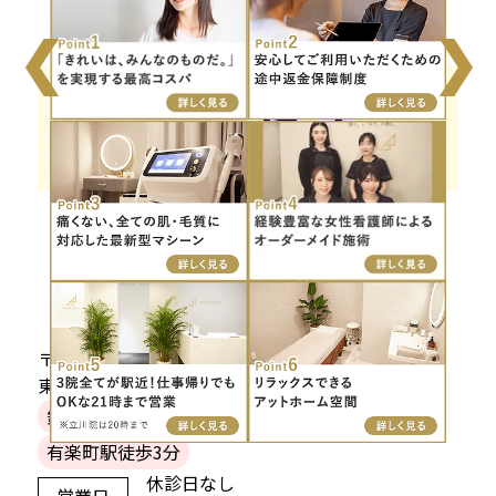
❮
❯
アクセス
銀座本院
〒104-0061
東京都中央区銀座1-6-11 土志田ビル6階
銀座一丁目駅徒歩1分
銀座駅徒歩5分
有楽町駅徒歩3分
休診日なし