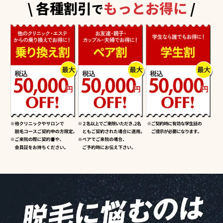
\ 各種割引
もっとお得に
/
で