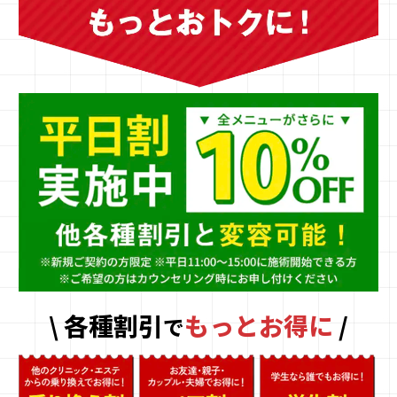
\ 各種割引
もっとお得に
/
で