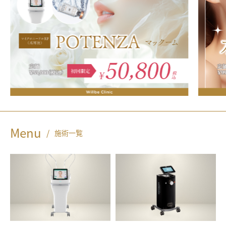
ル
ビ
ー
ク
リ
ニ
ッ
ク
Menu
/
施術一覧