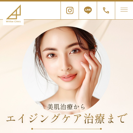
ウ
ィ
ル
ビ
ー
の
美
容
皮
膚
科
｜
新
宿
・
銀