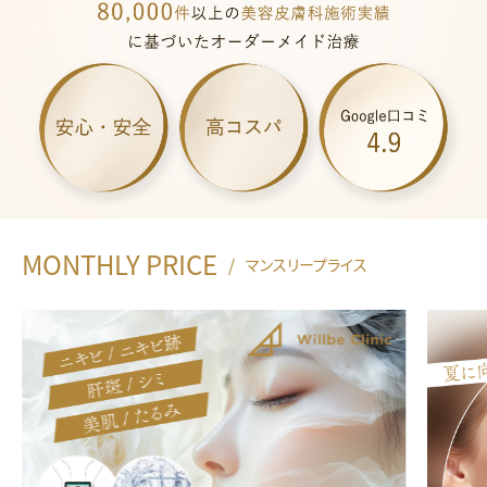
座
・
立
川
（
東
京
）
の
医
MONTHLY PRICE
/
マンスリープライス
療
皮
膚
科
な
ら
ウ
ィ