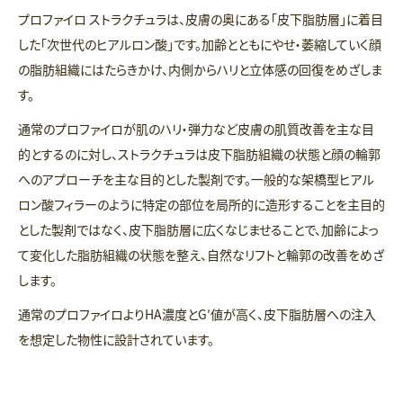
プロファイロ ストラクチュラは、皮膚の奥にある「皮下脂肪層」に着目
した「次世代のヒアルロン酸」です。加齢とともにやせ・萎縮していく顔
の脂肪組織にはたらきかけ、内側からハリと立体感の回復をめざしま
す。
通常のプロファイロが肌のハリ・弾力など皮膚の肌質改善を主な目
的とするのに対し、ストラクチュラは皮下脂肪組織の状態と顔の輪郭
へのアプローチを主な目的とした製剤です。一般的な架橋型ヒアル
ロン酸フィラーのように特定の部位を局所的に造形することを主目的
とした製剤ではなく、皮下脂肪層に広くなじませることで、加齢によっ
て変化した脂肪組織の状態を整え、自然なリフトと輪郭の改善をめざ
します。
通常のプロファイロよりHA濃度とG′値が高く、皮下脂肪層への注入
を想定した物性に設計されています。