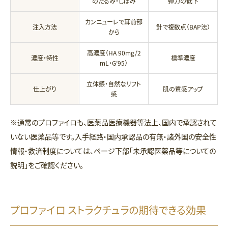
のたるみ・しぼみ
弾力の低下
カンニューレで耳前部
注入方法
針で複数点（BAP法）
から
高濃度（HA 90mg/2
濃度・特性
標準濃度
mL・G′95）
立体感・自然なリフト
仕上がり
肌の質感アップ
感
※通常のプロファイロも、医薬品医療機器等法上、国内で承認されて
いない医薬品等です。入手経路・国内承認品の有無・諸外国の安全性
情報・救済制度については、ページ下部「未承認医薬品等についての
説明」をご確認ください。
プロファイロ ストラクチュラの期待できる効果