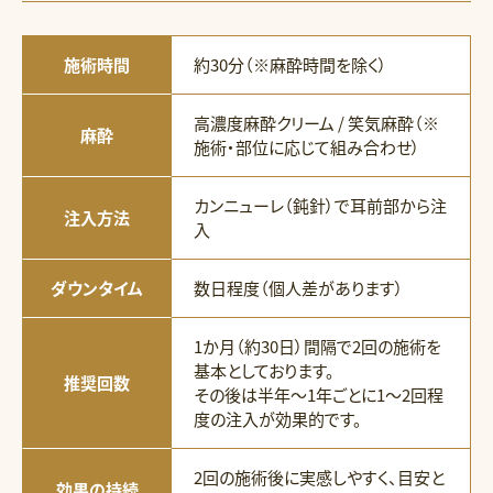
施術時間
約30分（※麻酔時間を除く）
高濃度麻酔クリーム / 笑気麻酔（※
麻酔
施術・部位に応じて組み合わせ）
カンニューレ（鈍針）で耳前部から注
注入方法
入
ダウンタイム
数日程度（個人差があります）
1か月（約30日）間隔で2回の施術を
基本としております。
推奨回数
その後は半年〜1年ごとに1〜2回程
度の注入が効果的です。
2回の施術後に実感しやすく、目安と
効果の持続