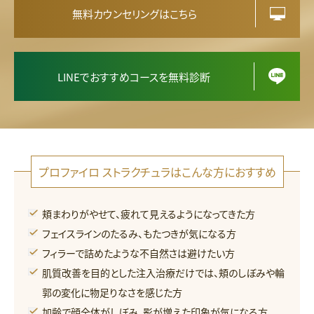
ス
ト
無料カウンセリングはこちら
ラ
ク
チ
LINEでおすすめコースを無料診断
ュ
ラ
プロファイロ ストラクチュラはこんな方におすすめ
頬まわりがやせて、疲れて見えるようになってきた方
フェイスラインのたるみ、もたつきが気になる方
フィラーで詰めたような不自然さは避けたい方
肌質改善を目的とした注入治療だけでは、頬のしぼみや輪
郭の変化に物足りなさを感じた方
加齢で顔全体がしぼみ、影が増えた印象が気になる方