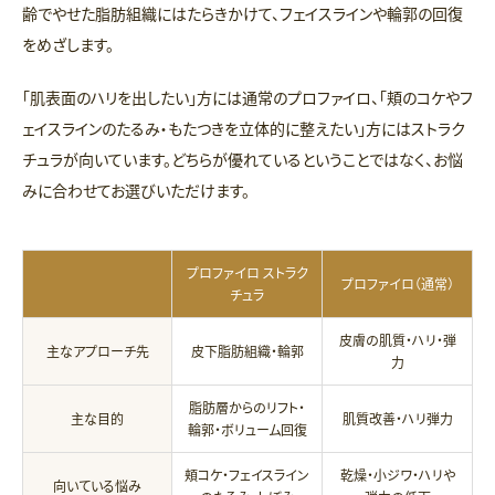
齢でやせた脂肪組織にはたらきかけて、フェイスラインや輪郭の回復
をめざします。
「肌表面のハリを出したい」方には通常のプロファイロ、「頬のコケやフ
ェイスラインのたるみ・もたつきを立体的に整えたい」方にはストラク
チュラが向いています。どちらが優れているということではなく、お悩
みに合わせてお選びいただけます。
プロファイロ ストラク
プロファイロ（通常）
チュラ
皮膚の肌質・ハリ・弾
主なアプローチ先
皮下脂肪組織・輪郭
力
脂肪層からのリフト・
主な目的
肌質改善・ハリ弾力
輪郭・ボリューム回復
頬コケ・フェイスライン
乾燥・小ジワ・ハリや
向いている悩み