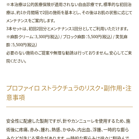
※本治療は公的医療保険が適用されない自由診療です。標準的な初回治
療は、約1か月間隔で2回の施術を基本とし、その後はお肌の状態に応じて
メンテナンスをご案内します。
3本セットは、初回2回分とメンテナンス1回分としてご利用いただけます。
※麻酔クリーム：3,300円(税込) / ブロック麻酔：5,500円(税込) / 笑気麻
酔：5,500円(税込)
必要のない施術のご提案や無理な勧誘は行っておりません。安心してご来
院ください。
プロファイロ ストラクチュラのリスク・副作用・注
意事項
安全性に配慮した製剤ですが、針やカンニューレを使用するため、施
術後に疼痛、赤み、腫れ、熱感、かゆみ、内出血、浮腫、一時的な膨ら
みなどが生じる場合があります。一時的な膨らみは徐々に馴染んで