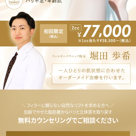
プ
ロ
フ
＼ フィラーに頼らない自然なリフトを求める方へ ／
加齢でやせた脂肪層からハリと立体感を取り戻す
ァ
無料カウンセリングでご相談ください
イ
ロ