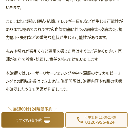
いきます。
また、まれに感染、硬結・結節、アレルギー反応などが生じる可能性が
あります。極めてまれですが、血管閉塞に伴う皮膚障害・皮膚壊死、視
力低下・失明などの重篤な症状が生じる可能性があります。
赤みや腫れが長引くなど異常を感じた際はすぐにご連絡ください。医
師が無料で診察・処置し、責任を持って対応いたします。
本治療では、レーザーリサーフェシングや中〜深層のケミカルピーリ
ングとの同時施術はできません。施術間隔は、治療内容やお肌の状態
を確認したうえで医師が判断します。
＼ 最短60秒！24時間予約 ／
プロファイロ ストラクチュラを受けられない方
年中無休 11:00-20:00
今すぐWeb予約
0120-955-824