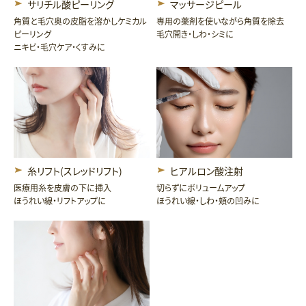
サリチル酸ピーリング
マッサージピール
角質と毛穴奥の皮脂を溶かしケミカル
専用の薬剤を使いながら角質を除去
ピーリング
毛穴開き・しわ・シミに
ニキビ・毛穴ケア・くすみに
糸リフト(スレッドリフト)
ヒアルロン酸注射
医療用糸を皮膚の下に挿入
切らずにボリュームアップ
ほうれい線・リフトアップに
ほうれい線・しわ・頬の凹みに