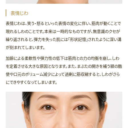
表情じわ
表情じわは、笑う・怒るといった表情の変化に伴い、筋肉が動くことで
現れるしわのことです。本来は一時的なものですが、無意識のクセが
繰り返されると、弾力を失った肌には「形状記憶」されたように深い溝
が刻まれてしまいます。
加齢による柔軟性や弾力性の低下は筋肉との力の均衡を崩し、しわ
を定着させる大きな原因となります。また、まぶたの開きを補う額の酷
使や口元のボリューム減少によって過剰に筋収縮すると、しわがさら
にできやすくなってしまいます。