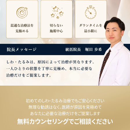
お
悩
み
初めてのしわ・たるみ治療でもご安心ください
無理な勧誘はなく、医師が原因を見極めて
別
あなたに必要な治療だけをご提案します
分
無料カウンセリングでご相談ください
類