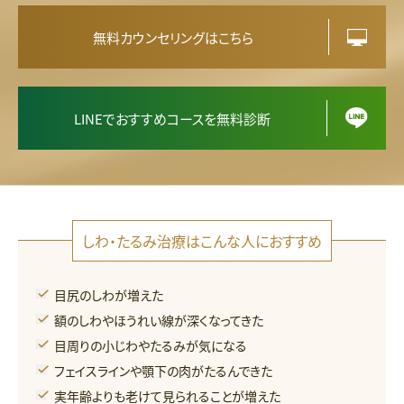
シ
ワ
無料カウンセリングはこちら
・
た
る
み
LINEでおすすめコースを無料診断
しわ・たるみ治療はこんな人におすすめ
目尻のしわが増えた
額のしわやほうれい線が深くなってきた
目周りの小じわやたるみが気になる
フェイスラインや顎下の肉がたるんできた
実年齢よりも老けて見られることが増えた