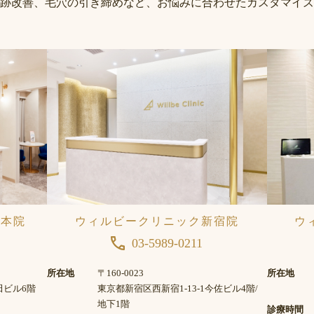
跡改善、毛穴の引き締めなど、お悩みに合わせたカスタマイズ
座本院
ウィルビークリニック新宿院
ウ
03-5989-0211
所在地
〒160-0023
所在地
田ビル6階
東京都新宿区西新宿1-13-1今佐ビル4階/
地下1階
診療時間