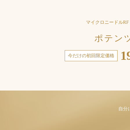
ル
R
F
マイクロニードルRF
（
ポテン
高
周
1
今だけの初回限定価格
波
）
「
ポ
テ
ン
自分
ツ
ァ