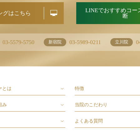
LINEでおすすめコ
ングはこちら
断
03-5579-5750
03-5989-0211
0
新宿院
立川院
ァとは
特徴
組み
当院のこだわり
よくある質問