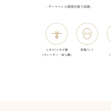
マ
イ
ク
ロ
ニ
ー
ド