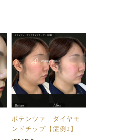
ー
ポテンツァ ダイヤモ
ポテンツァ ダ
ンドチップ【症例2】
ンドチップ【症