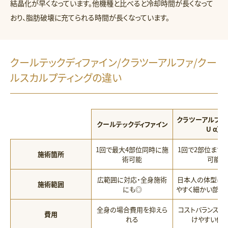
結晶化が早くなっています。他機種と比べると冷却時間が長くなって
おり、脂肪破壊に充てられる時間が長くなっています。
クールテックディファイン/クラツーアルファ/クー
ルスカルプティングの違い
クラツーアルファ（
クールテックディファイン
U α）
1回で最大4部位同時に施
1回で2部位まで
施術箇所
術可能
可能
広範囲に対応・全身施術
日本人の体型にフ
施術範囲
にも◎
やすく細かい部位
全身の場合費用を抑えら
コストバランスに
費用
れる
けやすい価