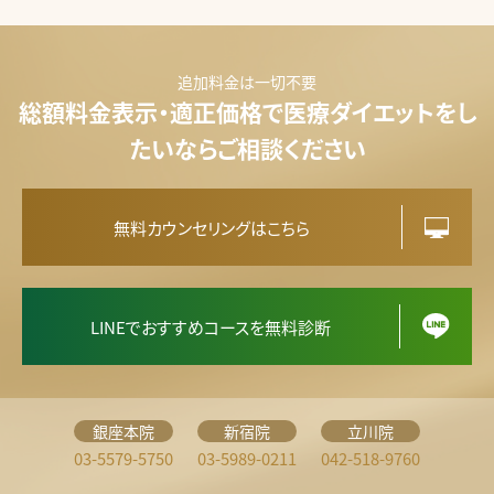
追加料金は一切不要
総額料金表示・適正価格で医療ダイエットをし
たいならご相談ください
無料カウンセリングはこちら
LINEでおすすめコースを無料診断
銀座本院
新宿院
立川院
03-5579-5750
03-5989-0211
042-518-9760