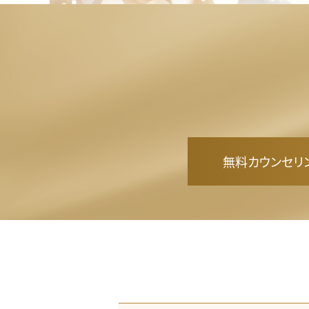
お
悩
み
別
分
類
毛
無料カウンセリ
穴