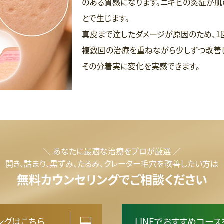
のある質感になります。ニキビの炎症が肌
とで生じます。
真皮まで達したダメージが原因のため、1
複数回の治療を重ねながら少しずつ改善し
その分着実に変化を実感できます。
＼ あなたに最適な治療をプロが厳選 ／
開き、詰まり、黒ずみ、たるみ、クレーター毛穴を改善したい方は
無料カウンセリングでご相談ください
ングはこちら
LINEでおすすめコー