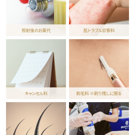
照射後のお薬代
肌トラブル診察料
キャンセル料
剃毛料 ※剃り残しに限る