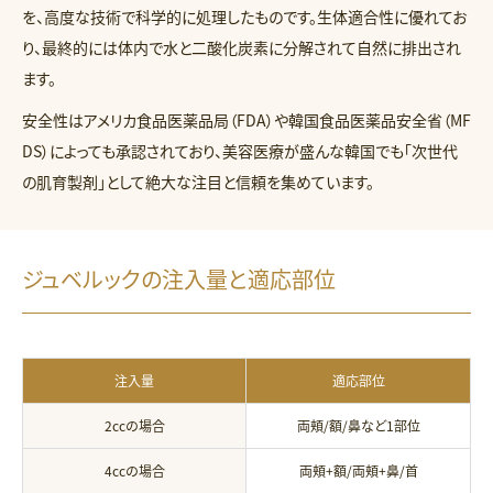
を、高度な技術で科学的に処理したものです。生体適合性に優れてお
り、最終的には体内で水と二酸化炭素に分解されて自然に排出され
ます。
安全性はアメリカ食品医薬品局（FDA）や韓国食品医薬品安全省（MF
DS）によっても承認されており、美容医療が盛んな韓国でも「次世代
の肌育製剤」として絶大な注目と信頼を集めています。
ジュベルックの注入量と適応部位
注入量
適応部位
2ccの場合
両頬/額/鼻など1部位
4ccの場合
両頬+額/両頬+鼻/首