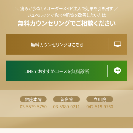
＼ 痛みが少ない！オーダーメイド注入で効果を引き出す ／
ジュベルックで毛穴や肌質を改善したい方は
無料カウンセリングでご相談ください
無料カウンセリングはこちら
LINEでおすすめコースを無料診断
銀座本院
新宿院
立川院
03-5579-5750
03-5989-0211
042-518-9760