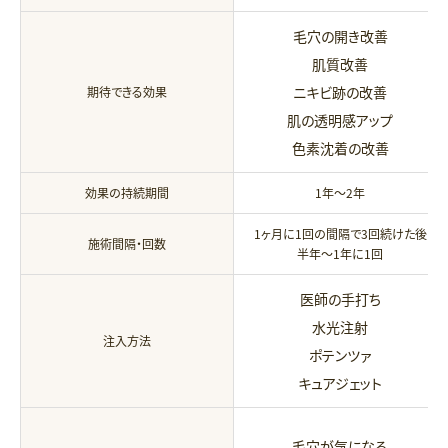
毛穴の開き改善
肌質改善
ニキビ跡の改善
期待できる効果
肌の透明感アップ
色素沈着の改善
効果の持続期間
1年〜2年
1ヶ月に1回の間隔で3回続けた後
施術間隔・回数
半年〜1年に1回
医師の手打ち
水光注射
注入方法
ポテンツァ
キュアジェット
毛穴が気になる