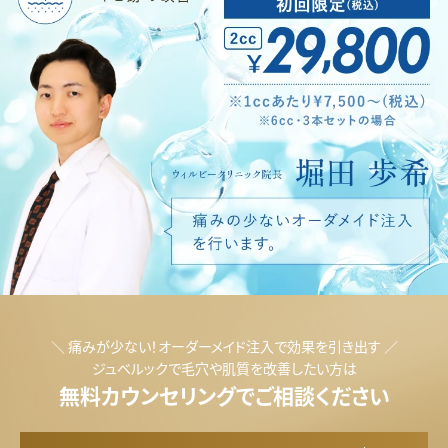
ジ
ュ
ベ
＼ 痛みが少ない！オーダーメイド注入で効果を引き出す ／
ジュベルックで毛穴や肌質を改善したい方は
ル
無料カウンセリングでご相談ください
ッ
ク