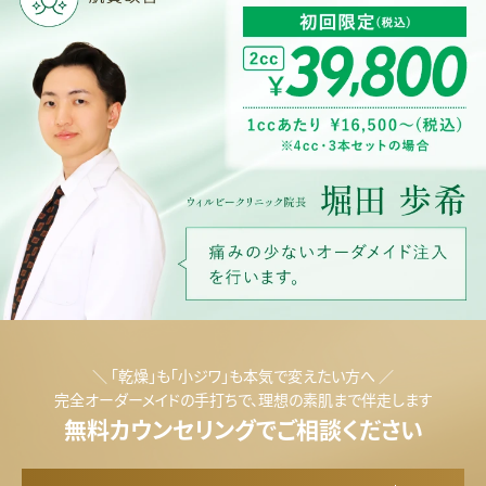
プ
ル
リ
＼ 「乾燥」も「小ジワ」も本気で変えたい方へ ／
完全オーダーメイドの手打ちで、理想の素肌まで伴走します
ア
無料カウンセリングでご相談ください
ル
デ