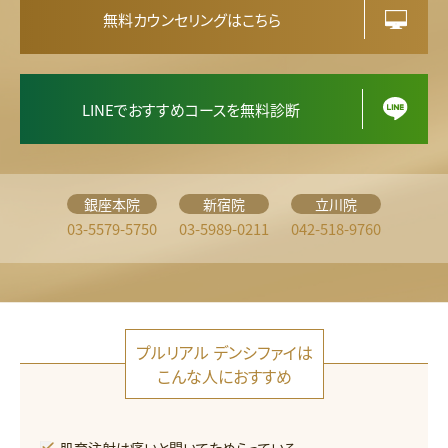
ン
シ
無料カウンセリングはこちら
フ
ァ
イ
LINEでおすすめコースを無料診断
銀座本院
新宿院
立川院
03-5579-5750
03-5989-0211
042-518-9760
プルリアル デンシファイは
こんな人におすすめ