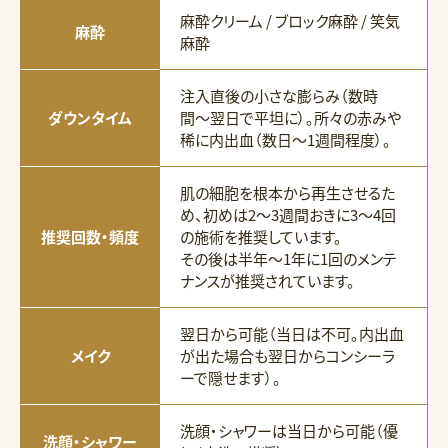
麻酔クリーム / ブロック麻酔 / 笑気
麻酔
麻酔
注入直後の小さな膨らみ（数時
ダウンタイム
間〜翌日で平坦に）。所々の赤みや
稀に内出血（数日〜1週間程度）。
肌の細胞を根本から再生させるた
め、初めは2〜3週間おきに3〜4回
推奨回数・頻度
の施術を推奨しています。
その後は半年〜1年に1回のメンテ
ナンスが推奨されています。
翌日から可能（当日は不可。内出血
メイク
が出た場合も翌日からコンシーラ
ーで隠せます）。
洗顔・シャワーは当日から可能（優
洗顔・シャワー