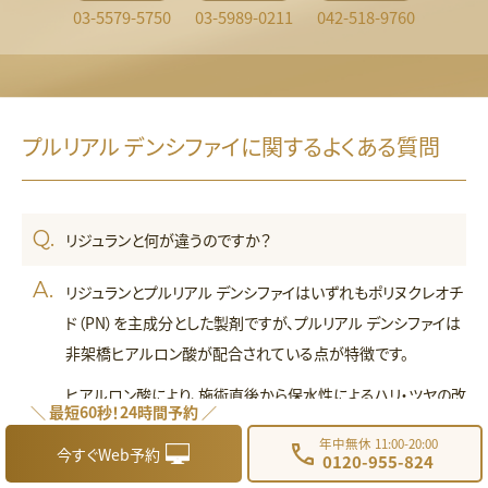
03-5579-5750
03-5989-0211
042-518-9760
プルリアル デンシファイに関するよくある質問
リジュランと何が違うのですか？
リジュランとプルリアル デンシファイはいずれもポリヌクレオチ
ド（PN）を主成分とした製剤ですが、プルリアル デンシファイは
非架橋ヒアルロン酸が配合されている点が特徴です。
ヒアルロン酸により、施術直後から保水性によるハリ・ツヤの改
＼ 最短60秒！24時間予約 ／
善を実感できます。一方でPN成分は時間をかけて線維芽細胞
年中無休 11:00-20:00
今すぐWeb予約
を刺激し、コラーゲンやエラスチンの産生を促進します。
0120-955-824