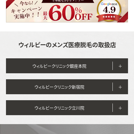
ル
ビ
ー
の
メ
ン
ウィルビーのメンズ医療脱毛の取扱店
ズ
医
療
ウィルビークリニック銀座本院
脱
毛
ウィルビークリニック新宿院
ウィルビークリニック立川院