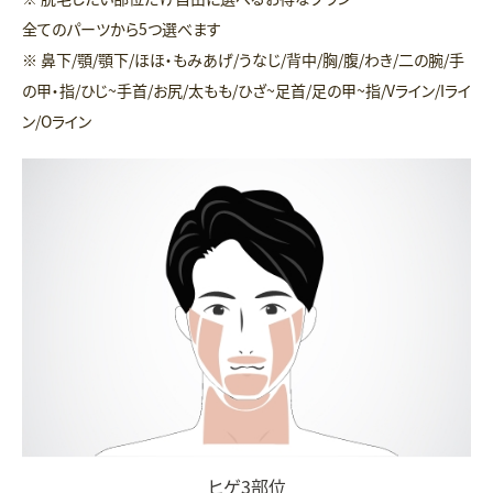
全てのパーツから5つ選べます
※ 鼻下/顎/顎下/ほほ・もみあげ/うなじ/背中/胸/腹/わき/二の腕/手
の甲・指/ひじ~手首/お尻/太もも/ひざ~足首/足の甲~指/Vライン/Iライ
ン/Oライン
ヒゲ3部位