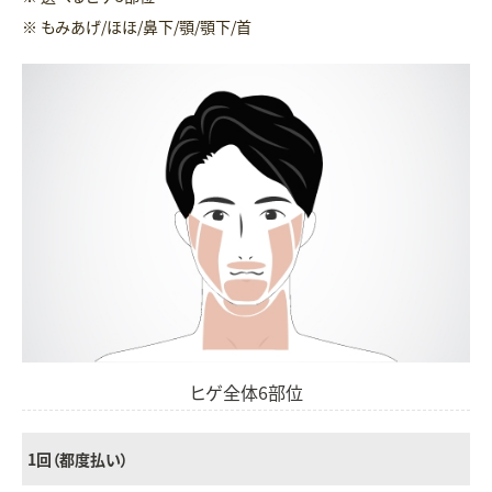
※ もみあげ/ほほ/鼻下/顎/顎下/首
ヒゲ全体6部位
1回（都度払い）