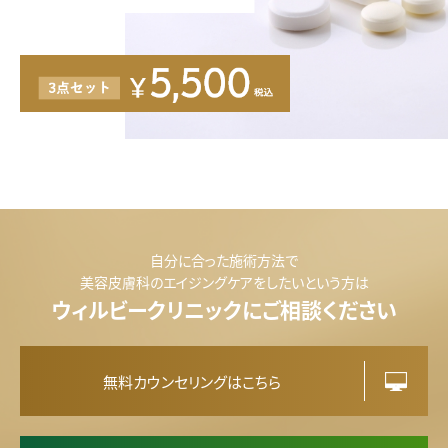
美
白
内
服
薬
自分に合った施術方法で
美容皮膚科のエイジングケアをしたいという方は
ウィルビークリニックにご相談ください
無料カウンセリングはこちら