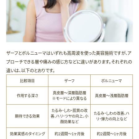
ザーフとボルニューマはいずれも高周波を使った美容施術ですが、ア
プローチできる層や痛みの感じ方などに違いがあります。それぞれの
違いは、以下のとおりです。
比較項目
ザーフ
ボルニューマ
真皮層〜深層脂肪層
作用する深さ
真皮層〜浅層脂肪層
※モードにより異なる
たるみ・しわ・肌質の改
たるみ・しわの改善、ハ
期待できる効果
善、ハリ・ツヤの向上、小
リ・弾力の向上など
顔効果など
効果実感のタイミング
約2週間〜1ヶ月後
約2週間〜1ヶ月後