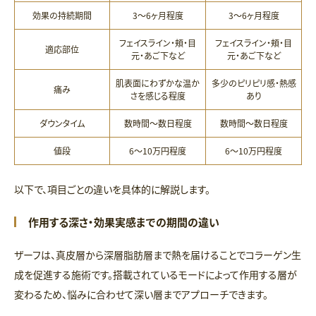
効果の持続期間
3〜6ヶ月程度
3〜6ヶ月程度
フェイスライン・頬・目
フェイスライン・頬・目
適応部位
元・あご下など
元・あご下など
肌表面にわずかな温か
多少のピリピリ感・熱感
痛み
さを感じる程度
あり
ダウンタイム
数時間〜数日程度
数時間〜数日程度
値段
6〜10万円程度
6〜10万円程度
以下で、項目ごとの違いを具体的に解説します。
作用する深さ・効果実感までの期間の違い
ザーフは、真皮層から深層脂肪層まで熱を届けることでコラーゲン生
成を促進する施術です。搭載されているモードによって作用する層が
変わるため、悩みに合わせて深い層までアプローチできます。