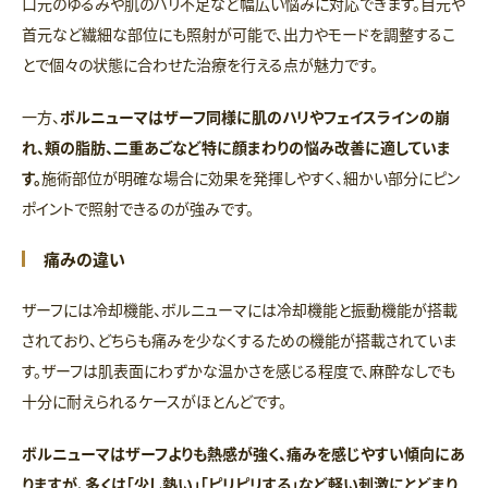
口元のゆるみや肌のハリ不足など幅広い悩みに対応できます。目元や
首元など繊細な部位にも照射が可能で、出力やモードを調整するこ
とで個々の状態に合わせた治療を行える点が魅力です。
一方、
ボルニューマはザーフ同様に肌のハリやフェイスラインの崩
れ、頬の脂肪、二重あごなど特に顔まわりの悩み改善に適していま
す。
施術部位が明確な場合に効果を発揮しやすく、細かい部分にピン
ポイントで照射できるのが強みです。
痛みの違い
ザーフには冷却機能、ボルニューマには冷却機能と振動機能が搭載
されており、どちらも痛みを少なくするための機能が搭載されていま
す。ザーフは肌表面にわずかな温かさを感じる程度で、麻酔なしでも
十分に耐えられるケースがほとんどです。
ボルニューマはザーフよりも熱感が強く、痛みを感じやすい傾向にあ
りますが、多くは「少し熱い」「ピリピリする」など軽い刺激にとどまり