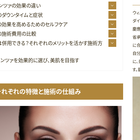
ンツァの効果の違い
ウィ
のダウンタイムと症状
ダイ
の効果を高めるためのセルフケア
慶
の施術費用の比較
省
は併用できる？それぞれのメリットを活かす施術方
に合
自分
テンツァを効果的に選び、美肌を目指す
に、
す。
それぞれの特徴と施術の仕組み