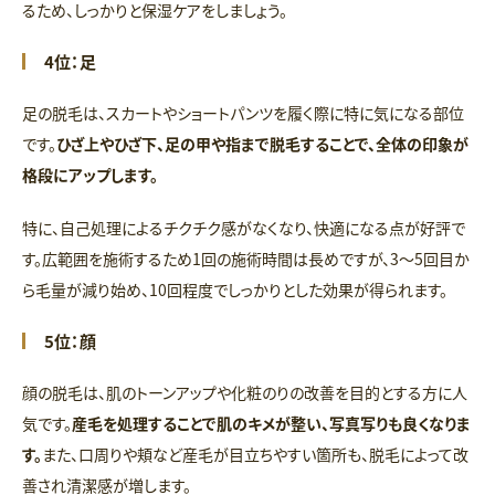
るため、しっかりと保湿ケアをしましょう。
4位：足
足の脱毛は、スカートやショートパンツを履く際に特に気になる部位
です。
ひざ上やひざ下、足の甲や指まで脱毛することで、全体の印象が
格段にアップします。
特に、自己処理によるチクチク感がなくなり、快適になる点が好評で
す。広範囲を施術するため1回の施術時間は長めですが、3〜5回目か
ら毛量が減り始め、10回程度でしっかりとした効果が得られます。
5位：顔
顔の脱毛は、肌のトーンアップや化粧のりの改善を目的とする方に人
気です。
産毛を処理することで肌のキメが整い、写真写りも良くなりま
す。
また、口周りや頬など産毛が目立ちやすい箇所も、脱毛によって改
善され清潔感が増します。