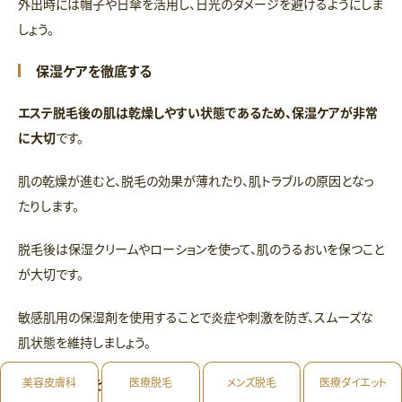
外出時には帽子や日傘を活用し、日光のダメージを避けるようにしま
しょう。
保湿ケアを徹底する
エステ脱毛後の肌は乾燥しやすい状態であるため、保湿ケアが非常
に大切
です。
肌の乾燥が進むと、脱毛の効果が薄れたり、肌トラブルの原因となっ
たりします。
脱毛後は保湿クリームやローションを使って、肌のうるおいを保つこと
が大切です。
敏感肌用の保湿剤を使用することで炎症や刺激を防ぎ、スムーズな
肌状態を維持しましょう。
生活習慣を整える
美容皮膚科
医療脱毛
メンズ脱毛
医療ダイエット