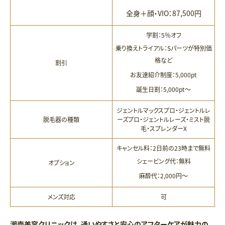
全身＋顔・VIO：87,500円
学割：5％オフ
乗り換えトライアル：Sパーツが特別価
格など
割引
お友達紹介制度：5,000pt
誕生日割：5,000pt～
ジェントルマックスプロ・ジェントルレ
脱毛器の種類
ーズプロ・ジェントルレーズ・ミスト脱
毛・スプレンダーX
キャンセル料：2日前の23時まで無料
シェービング代：無料
オプション
麻酔代：2,000円～
メンズ対応
可
湘南美容クリニックは、通いやすさと安心のアフターケアが魅力の