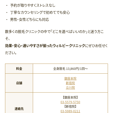
予約が取りやすくストレスなし
丁寧なカウンセリングで初めてでも安心
男性・女性どちらにも対応
数多くの脱毛クリニックの中で「どこを選べばいいのか」と迷う方こ
そ、
効果・安心・通いやすさが揃ったウィルビークリニック
にぜひお任せく
ださい。
料金
全身脱毛 13,860円/1回〜
銀座本院
店舗
新宿院
立川院
【銀座本院】
03-5579-5750
【新宿院】
連絡先
03-5989-0211