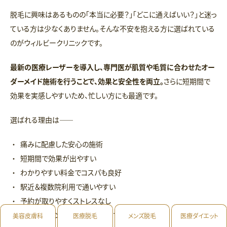
脱毛に興味はあるものの「本当に必要？」「どこに通えばいい？」と迷っ
ている方は少なくありません。そんな不安を抱える方に選ばれている
のがウィルビークリニックです。
最新の医療レーザーを導入し、専門医が肌質や毛質に合わせたオー
ダーメイド施術を行うことで、効果と安全性を両立。
さらに短期間で
効果を実感しやすいため、忙しい方にも最適です。
選ばれる理由は――
痛みに配慮した安心の施術
短期間で効果が出やすい
わかりやすい料金でコスパも良好
駅近＆複数院利用で通いやすい
予約が取りやすくストレスなし
丁寧なカウンセリングで初めてでも安心
美容皮膚科
医療脱毛
メンズ脱毛
医療ダイエット