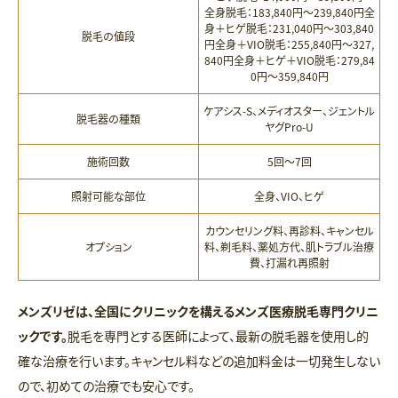
全身脱毛：183,840円〜239,840円
全
身＋ヒゲ脱毛：231,040円〜303,840
脱毛の値段
円
全身＋VIO脱毛：255,840円〜327,
840円
全身＋ヒゲ＋VIO脱毛：279,84
0円〜359,840円
ケアシス-S、メディオスター、ジェントル
脱毛器の種類
ヤグPro-U
施術回数
5回〜7回
照射可能な部位
全身、VIO、ヒゲ
カウンセリング料、再診料、キャンセル
オプション
料、剃毛料、薬処方代、肌トラブル治療
費、打漏れ再照射
メンズリゼは、全国にクリニックを構えるメンズ医療脱毛専門クリニ
ックです。
脱毛を専門とする医師によって、最新の脱毛器を使用し的
確な治療を行います。キャンセル料などの追加料金は一切発生しない
ので、初めての治療でも安心です。