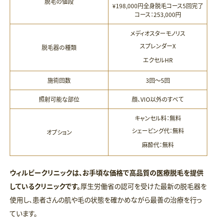
脱毛の値段
¥198,000円
全身脱毛コース
5回完了
コース：253,000円
メディオスターモノリス
スプレンダーX
脱毛器の種類
エクセルHR
施術回数
3回〜5回
照射可能な部位
顔、VIO以外のすべて
キャンセル料：無料
シェービング代：無料
オプション
麻酔代：無料
ウィルビークリニックは、お手頃な価格で高品質の医療脱毛を提供
しているクリニックです。
厚生労働省の認可を受けた最新の脱毛器を
使用し、患者さんの肌や毛の状態を確かめながら最善の治療を行っ
ています。