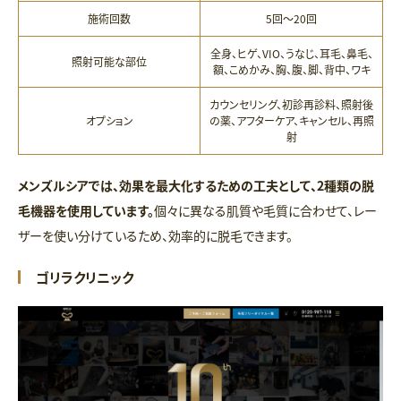
施術回数
5回〜20回
全身、ヒゲ、VIO、うなじ、耳毛、鼻毛、
照射可能な部位
額、こめかみ、胸、腹、脚、背中、ワキ
カウンセリング、初診再診料、照射後
オプション
の薬、アフターケア、キャンセル、再照
射
メンズルシアでは、効果を最大化するための工夫として、2種類の脱
毛機器を使用しています。
個々に異なる肌質や毛質に合わせて、レー
ザーを使い分けているため、効率的に脱毛できます。
ゴリラクリニック