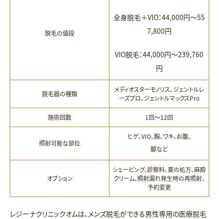
全身脱毛＋VIO：44,000円〜55
7,800円
脱毛の値段
VIO脱毛：44,000円〜239,760
円
メディオスターモノリス、ジェントルレ
脱毛器の種類
ーズプロ、ジェントルマックスPro
施術回数
1回〜12回
ヒゲ、VIO、胸、ワキ、お腹、
照射可能な部位
脚など
シェービング、診察料、薬の処方、麻酔
オプション
クリーム、照射漏れ発生時の再照射、
予約変更
レジーナクリニックオムは、メンズ脱毛ができる男性専用の医療脱毛