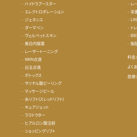
ハイドラブースター
レ
エレクトロポレーション
栄
ジェネシス
LI
ダーマペン
ト
ヴェルベットスキン
BB
美白内服薬
脂
レーザートーニング
料金
NMN点滴
よく
白玉点滴
ボトックス
医療
サリチル酸ピーリング
マッサージピール
糸リフト(スレッドリフト)
キュアジェット
ララドクター
ヒアルロン酸注射
ショッピングリフト