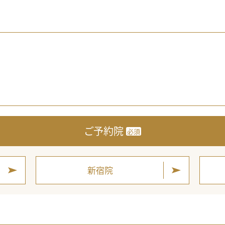
ご予約院
必須
新宿院