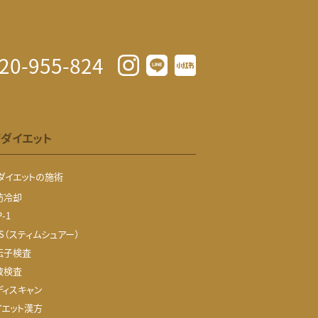
20-955-824
ダイエット
ダイエットの施術
肪冷却
P-1
S（スティムシュアー）
伝子検査
液検査
ディスキャン
イエット漢方