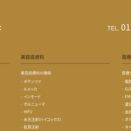
01
TEL.
美容皮膚科
医療
美容皮膚科の施術
医療
ポテンツァ
脂
ルメッカ
GL
インモード
EM
ボルニューマ
遺
HIFU
血
水光注射(ハイコックス)
ボ
肌育注射
ダ