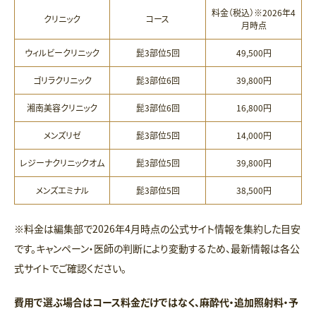
料金（税込）※2026年4
クリニック
コース
月時点
ウィルビークリニック
髭3部位5回
49,500円
ゴリラクリニック
髭3部位6回
39,800円
湘南美容クリニック
髭3部位6回
16,800円
メンズリゼ
髭3部位5回
14,000円
レジーナクリニックオム
髭3部位5回
39,800円
メンズエミナル
髭3部位5回
38,500円
※料金は編集部で2026年4月時点の公式サイト情報を集約した目安
です。キャンペーン・医師の判断により変動するため、最新情報は各公
式サイトでご確認ください。
費用で選ぶ場合はコース料金だけではなく、麻酔代・追加照射料・予