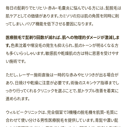
毎日の髭剃りでヒリヒリ・赤み・毛嚢炎に悩んでいる方には、髭脱毛は
肌ケアとしての価値があります。カミソリの刃は肌の角質を同時に削
ってしまい、バリア機能を低下させる要因になります。
医療脱毛で髭剃り回数が減れば、肌への物理的ダメージが激減しま
す。
色素沈着や埋没毛の発生も抑えられ、肌のトーンが明るくなる方
も多くいらっしゃいます。敏感肌や乾燥肌の方は特に恩恵を受けやす
い施術です。
ただし、レーザー施術直後は一時的な赤みやヒリつきが出る場合が
あり、日焼けや乾燥に注意が必要です。術後のスキンケア指導までし
っかり行ってくれるクリニックを選ぶことで、肌トラブル改善を着実に
進められます。
ウィルビークリニックは、完全個室で3機種の脱毛機を肌質・毛質に
合わせて使い分ける男性医療脱毛を提供しています。青髭や濃い髭