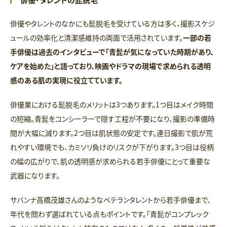
俳優やタレントのなかにも髭脱毛を受けている方は多く、撮影スケジ
ュールの効率化と清潔感維持の両面で活用されています。
一部の若
手俳優は過去のインタビューで「青髭が気になっていた時期があり、
ケアを始めた」と語っており、映画やドラマの現場で求められる透明
感のある肌の実現に役立てています。
俳優業における髭脱毛のメリットは3つあります。1つ目はメイク時間
の短縮。青髭をコンシーラーで隠す工程が不要になり、撮影の準備時
間が大幅に減ります。2つ目は肌状態の安定です。連日撮影で肌が荒
れやすい環境でも、カミソリ負けのリスクが下がります。3つ目は役柄
の幅の広がりで、肌の透明感が求められる若手俳優にとって重要な
武器になります。
サバンナ高橋茂雄さんのようなベテランタレントから若手俳優まで、
年代を問わず選ばれている点もポイントです。「青髭がコンプレック