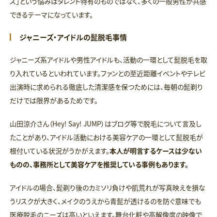
ス」という悩みはタレント特有のものではなく、多くの一般男性が共感
できるテーマになっています。
ジャニーズ・アイドルの髭脱毛事情
ジャニーズ系アイドルや男性アイドルも、活動の一環として髭脱毛を取
り入れているといわれています。ファンとの至近距離イベントやテレビ
出演時に求められる徹底した清潔感を保つためには、毎朝の髭剃り
だけでは限界があるためです。
山田涼介さん（Hey! Say! JUMP）はブログ等で脱毛について言及し
たことがあり、アイドル活動における美容ケアの一環として髭脱毛が
根付いている状況がうかがえます。
本人が明言するケースは少ない
ものの、事務所として美容ケアを推奨している事例もあります。
アイドルの場合、髭剃り後のカミソリ負けや肌荒れが写真映えを損な
うリスクが大きく、メイクのうえから青髭が透けるのを防ぐ意味でも
医療脱毛のニーズは高いといえます。舞台化粧や高解像度の映像で