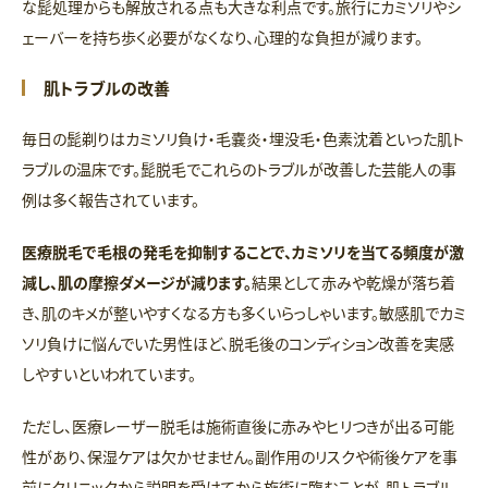
な髭処理からも解放される点も大きな利点です。旅行にカミソリやシ
ェーバーを持ち歩く必要がなくなり、心理的な負担が減ります。
肌トラブルの改善
毎日の髭剃りはカミソリ負け・毛嚢炎・埋没毛・色素沈着といった肌ト
ラブルの温床です。髭脱毛でこれらのトラブルが改善した芸能人の事
例は多く報告されています。
医療脱毛で毛根の発毛を抑制することで、カミソリを当てる頻度が激
減し、肌の摩擦ダメージが減ります。
結果として赤みや乾燥が落ち着
き、肌のキメが整いやすくなる方も多くいらっしゃいます。敏感肌でカミ
ソリ負けに悩んでいた男性ほど、脱毛後のコンディション改善を実感
しやすいといわれています。
ただし、医療レーザー脱毛は施術直後に赤みやヒリつきが出る可能
性があり、保湿ケアは欠かせません。副作用のリスクや術後ケアを事
前にクリニックから説明を受けてから施術に臨むことが、肌トラブル