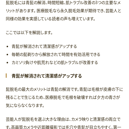
髭脱毛には青髭の解消、時間短縮、肌トラブル改善の3つの主要なメ
リットがあります。 医療脱毛なら永久脱毛効果が期待でき、芸能人と
同様の効果を実感している読者の声も増えています。
ここでは以下を解説します。
青髭が解消されて清潔感がアップする
毎朝の髭剃りから解放されて時間を有効活用できる
カミソリ負けや肌荒れなどの肌トラブルが改善する
青髭が解消されて清潔感がアップする
髭脱毛の最大のメリットは青髭の解消です。青髭は毛根が皮膚の下に
残ることで生じるため、医療脱毛で毛根を破壊すれば夕方の青さが
気にならなくなります。
芸能人が髭脱毛を選ぶ大きな理由は、カメラ映りと清潔感の両立で
す。高画質カメラや近距離撮影では毛穴や青髭が目立ちやすく、第一