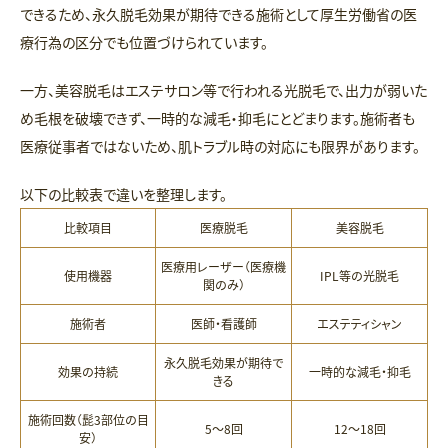
できるため、永久脱毛効果が期待できる施術として厚生労働省の医
療行為の区分でも位置づけられています。
一方、美容脱毛はエステサロン等で行われる光脱毛で、出力が弱いた
め毛根を破壊できず、一時的な減毛・抑毛にとどまります。施術者も
医療従事者ではないため、肌トラブル時の対応にも限界があります。
以下の比較表で違いを整理します。
比較項目
医療脱毛
美容脱毛
医療用レーザー（医療機
使用機器
IPL等の光脱毛
関のみ）
施術者
医師・看護師
エステティシャン
永久脱毛効果が期待で
効果の持続
一時的な減毛・抑毛
きる
施術回数（髭3部位の目
5〜8回
12〜18回
安）