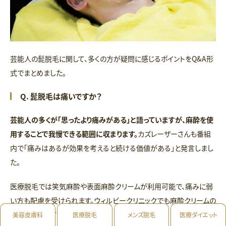
芸能人の髭脱毛に関して、多くの方が疑問に感じるポイントをQ&A形
式でまとめました。
Q. 髭脱毛は痛いですか？
芸能人の多くが「思ったより痛みがある」と語っていますが、麻酔を使
用することで我慢できる範囲に収まります。
カズレーザーさんも番組
内で「痛みはあるが効果を考えると続ける価値がある」と発言しまし
た。
医療脱毛では笑気麻酔や表面麻酔クリームが利用可能で、痛みに弱
い方も配慮を受けられます。ウィルビークリニックでも麻酔クリームの
使用に対応しています。
美容皮膚科
医療脱毛
メンズ脱毛
医療ダイエット